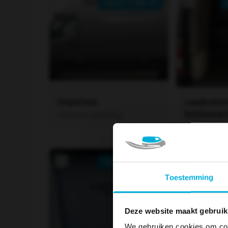
vanaf €
965.50
Imperiaal
Laadruim
betimmer
Selecteer afwerking
Selecteer af
Stoelhoe
vanaf €
740.50
Toestemming
Afwerking *
Deze website maakt gebruik
€
740.
We gebruiken cookies om cont