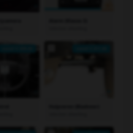
rijcamera
Alarm (Klasse 3)
werking
Selecteer afwerking
vanaf €
999.00
vanaf €
671.00
trol
Hulpveren (Bladveer)
werking
Selecteer afwerking