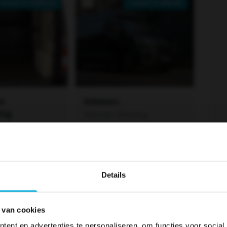
vanaf €
1048.00
vanaf €
490.00
te
Sidebars
ing
Selecteer afwerking
werking
zen
vanaf €
788.00
vanaf €
599.00
Details
 van cookies
50
Vissi
ent en advertenties te personaliseren, om functies voor social