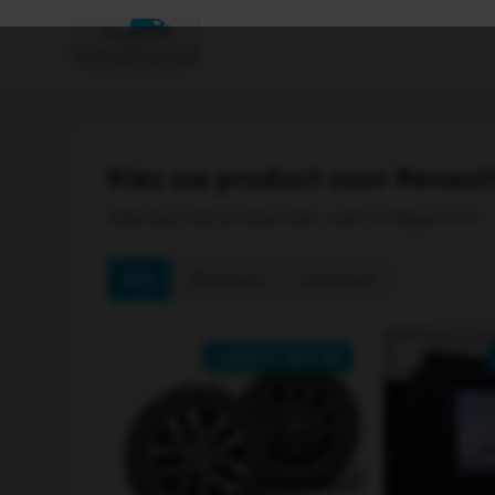
Kies uw product voor
Renaul
Selecteer het product dat u wilt configureren
Alle
Exterieur
Interieur
vanaf €
1671.00