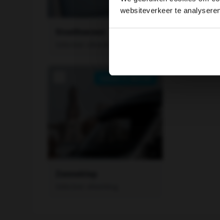
websiteverkeer te analysere
Stoelhoezen
Stuurwiel
Selecteer afwerking
Selecteer af
vanaf €
450.00
Zonneklep
Selecteer afwerking