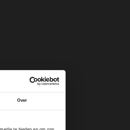
Over
nga Specials
 media te bieden en om ons