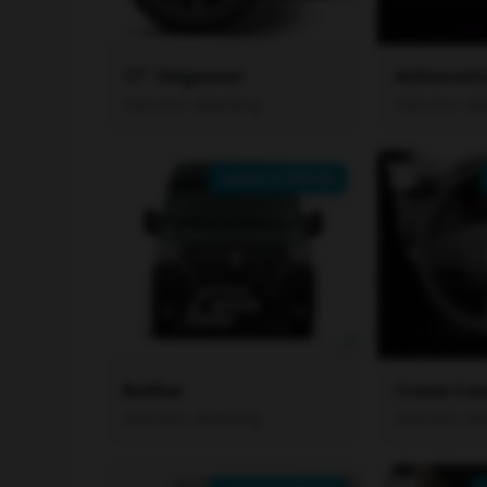
17" Velgenset
Achteruit
Selecteer afwerking
Selecteer af
vanaf €
699.00
Bullbar
Cruise Con
Selecteer afwerking
Selecteer af