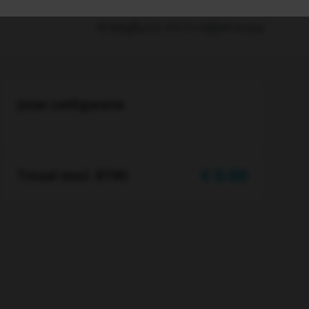
Terug
026 364 93 00
WhatsApp
Jouw configuratie
€
0.00
Totaal (excl. BTW)