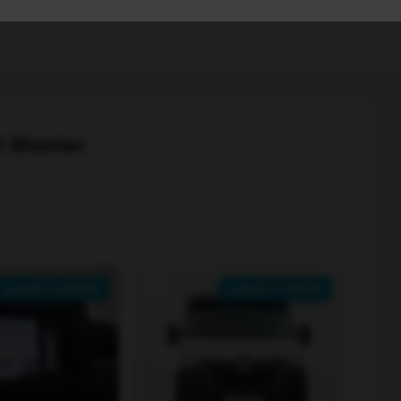
t Master
vanaf €
599.00
vanaf €
795.85